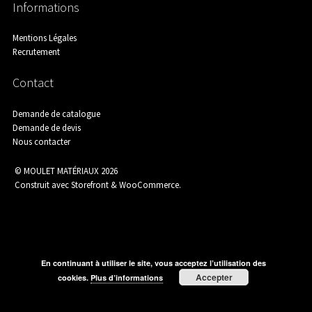
Informations
Assainissement
Mentions Légales
Recrutement
Contact
Carrelage
Demande de catalogue
Demande de devis
Nous contacter
Catalogue Outillage
© MOULET MATÉRIAUX 2026
Construit avec Storefront & WooCommerce
.
Catalogue Spécial Matériaux
En continuant à utiliser le site, vous acceptez l’utilisation des
Accepter
cookies.
Plus d’informations
Charpente / Couverture